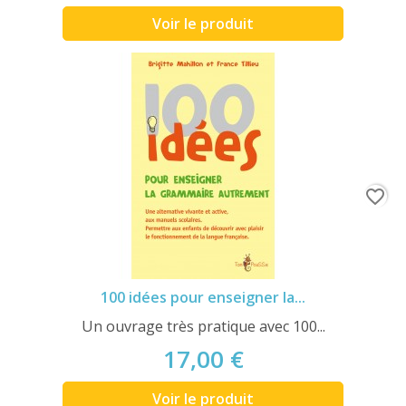
Voir le produit
favorite_border
100 idées pour enseigner la...
Un ouvrage très pratique avec 100...
17,00 €
Voir le produit