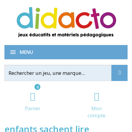
100 idées pour que TOUS les
MENU
0
Panier
Mon
compte
enfants sachent lire