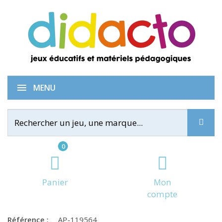
Gommettes carrées
MENU
0
Panier
Mon
compte
Référence :
AP-119564