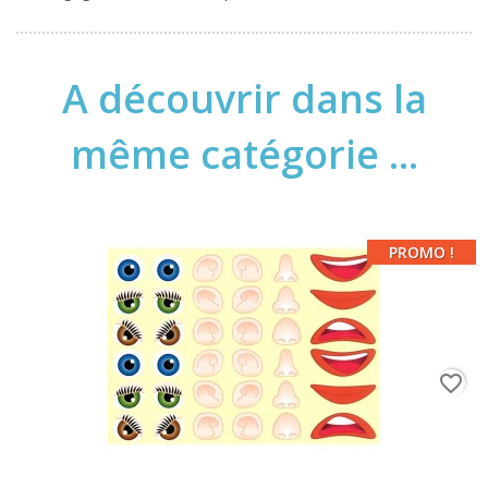
A découvrir dans la
même catégorie ...
PROMO !
favorite_border