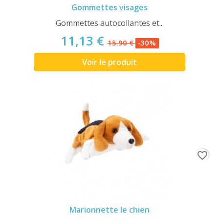
Gommettes visages
Gommettes autocollantes et...
11,13 €
15.90 €
-30%
Voir le produit
favorite_border
Marionnette le chien