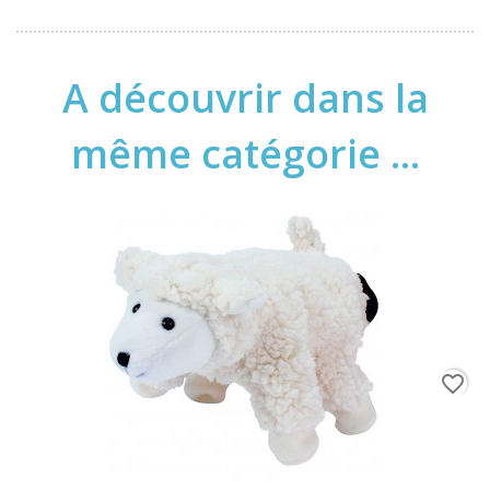
A découvrir dans la
même catégorie ...
favorite_border