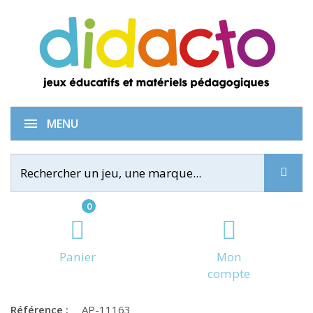
Rouleau gommettes rouge
MENU
0
Panier
Mon
compte
Référence :
AP-11163