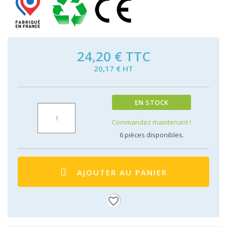
24,20 €
TTC
20,17 € HT
EN STOCK
Commandez maintenant !
6
pièces disponibles.
AJOUTER AU PANIER
favorite_border