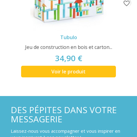
favorite_border
Tubulo
Jeu de construction en bois et carton...
34,90 €
Voir le produit
DES PÉPITES DANS VOTRE
MESSAGERIE
Laissez-nous vous accompagner et vous inspirer en