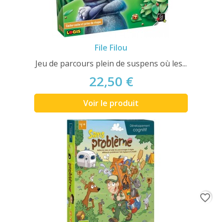
File Filou
Jeu de parcours plein de suspens où les...
22,50 €
Voir le produit
favorite_border