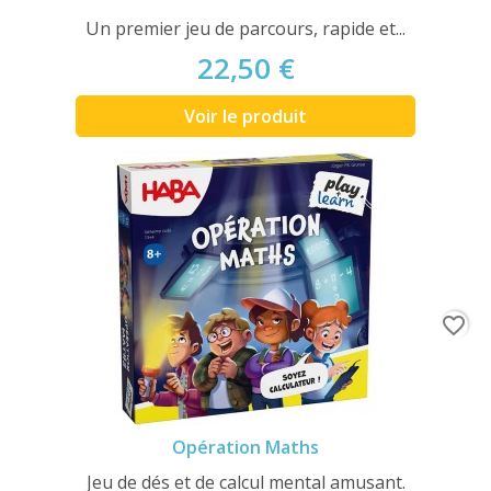
Un premier jeu de parcours, rapide et...
22,50 €
Voir le produit
favorite_border
Opération Maths
Jeu de dés et de calcul mental amusant.