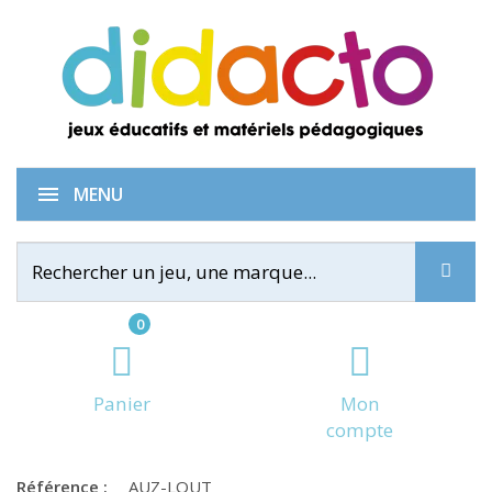
La course des loutres
MENU
0
Panier
Mon
compte
Référence :
AUZ-LOUT