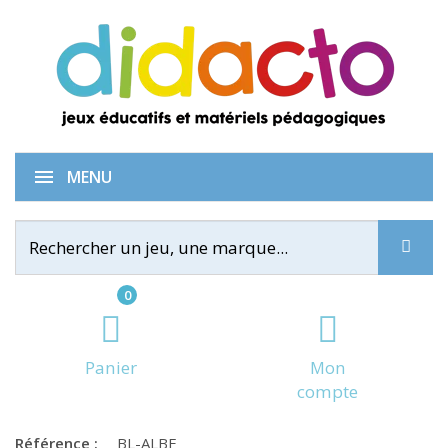
Alpha-bêtes
MENU
0
Panier
Mon
compte
Référence :
BL-ALBE