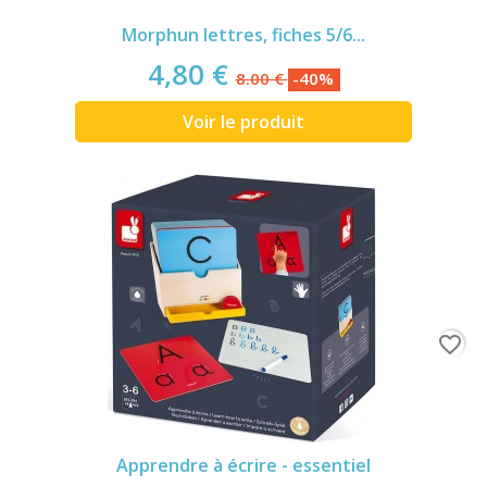
Morphun lettres, fiches 5/6...
4,80 €
8.00 €
-40%
Voir le produit
favorite_border
Apprendre à écrire - essentiel