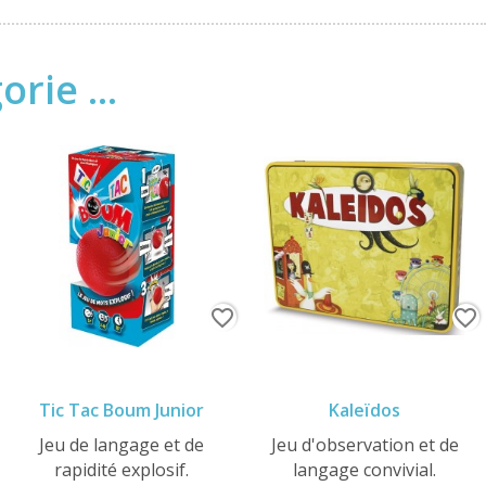
rie ...
favorite_border
favorite_border
Tic Tac Boum Junior
Kaleïdos
Jeu de langage et de
Jeu d'observation et de
rapidité explosif.
langage convivial.