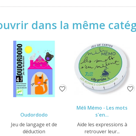
uvrir dans la même catégo
favorite_border
favorite_border
Méli Mémo - Les mots
Oudordodo
s'en...
Jeu de langage et de
Aide les expressions à
déduction
retrouver leur...