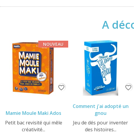
A déco
NOUVEAU
favorite_border
favorite_border
Comment j'ai adopté un
Mamie Moule Maki Ados
gnou
Petit bac revisité qui mêle
Jeu de dés pour inventer
créativité...
des histoires...