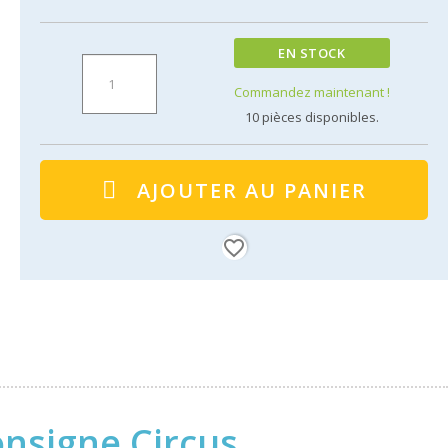
EN STOCK
Commandez maintenant !
10
pièces disponibles.
AJOUTER AU PANIER
favorite_border
onsigne Circus