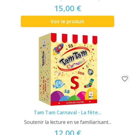
15,00 €
Voir le produit
favorite_border
Tam Tam Carnaval - La fête...
Soutenir la lecture en se familiarisant...
12,00 €