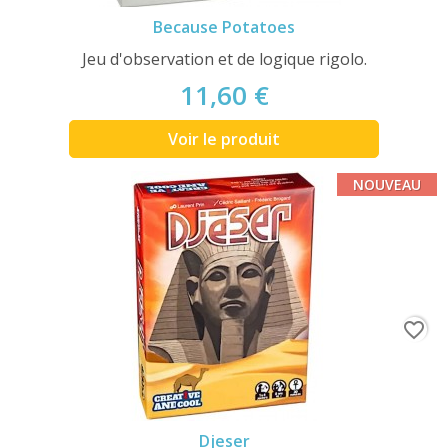
Because Potatoes
Jeu d'observation et de logique rigolo.
11,60 €
Voir le produit
NOUVEAU
favorite_border
Djeser