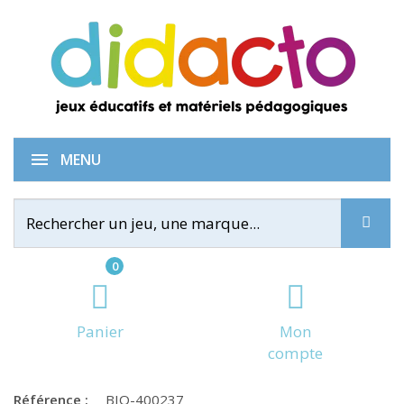
Enigmes junior - La nature
MENU
0
Panier
Mon
compte
Référence :
BIO-400237