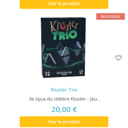
Voir le produit
NOUVEAU
favorite_border
Kluster Trio
3e opus du célèbre Kluster - Jeu...
20,00 €
Voir le produit