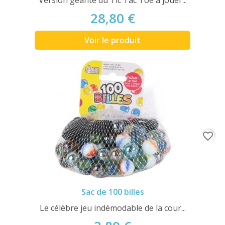
Version géante du Tic Tac Toe à jouer...
28,80 €
Voir le produit
favorite_border
Sac de 100 billes
Le célèbre jeu indémodable de la cour...