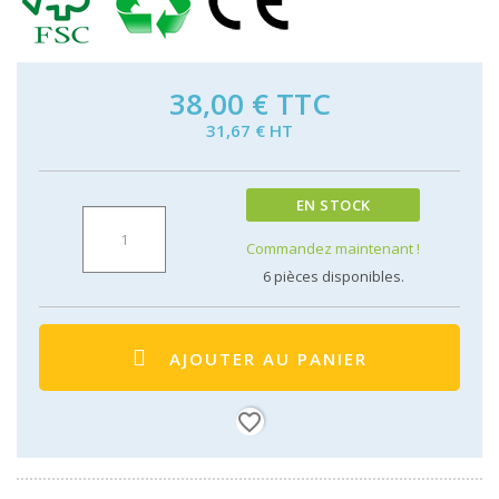
38,00 €
TTC
31,67 € HT
EN STOCK
Commandez maintenant !
6
pièces disponibles.
AJOUTER AU PANIER
favorite_border