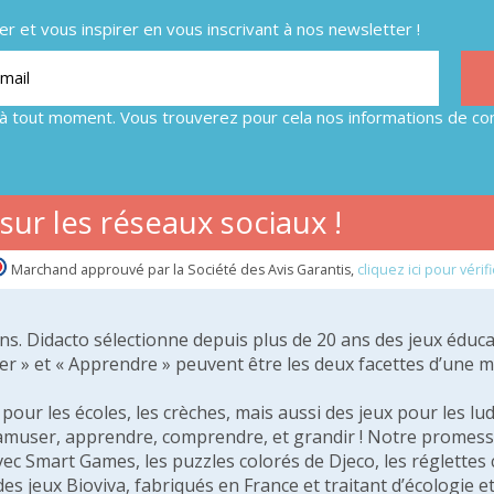
 et vous inspirer en vous inscrivant à nos newsletter !
à tout moment. Vous trouverez pour cela nos informations de con
ur les réseaux sociaux !
Marchand approuvé par la Société des Avis Garantis,
cliquez ici pour vérifi
 ans. Didacto sélectionne depuis plus de 20 ans des jeux éduca
er » et « Apprendre » peuvent être les deux facettes d’une 
our les écoles, les crèches, mais aussi des jeux pour les lud
amuser, apprendre, comprendre, et grandir ! Notre promesse 
vec Smart Games, les puzzles colorés de Djeco, les réglette
 des jeux Bioviva, fabriqués en France et traitant d’écologi