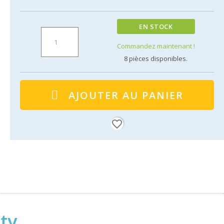
EN STOCK
Commandez maintenant !
8
pièces disponibles.
AJOUTER AU PANIER
favorite_border
ty