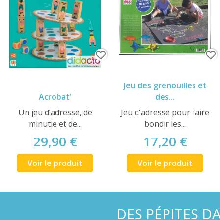
favorite_border
favorite_border
Jeu des grenouilles et
Acrobat'
des...
Un jeu d’adresse, de
Jeu d'adresse pour faire
minutie et de...
bondir les...
29,90 €
17,20 €
Voir le produit
Voir le produit
DES PÉPITES D