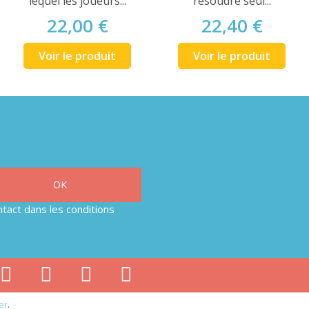
lequel les joueurs...
résoudre seul...
22,00 €
22,40 €
Voir le produit
Voir le produit
tact dans les conditions
er
.