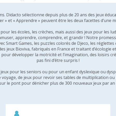
 ans. Didacto sélectionne depuis plus de 20 ans des jeux éduca
er » et « Apprendre » peuvent être les deux facettes d’une 
our les écoles, les crèches, mais aussi des jeux pour les lud
amuser, apprendre, comprendre, et grandir ! Notre promesse 
vec Smart Games, les puzzles colorés de Djeco, les réglette
 des jeux Bioviva, fabriqués en France et traitant d’écologi
pour développer la motricité et l’imagination, des loisirs créa
pas fini d’être surpris !
e jeux pour les seniors ou pour un enfant dyslexique ou dysp
e voyage, de jeux pour revoir ses tables de multiplication o
sur le pont pour dénicher plus de 300 nouveaux jeux par an 