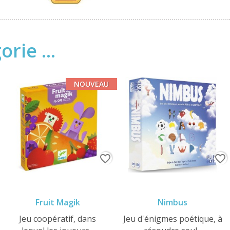
rie ...
NOUVEAU
favorite_border
favorite_border
Fruit Magik
Nimbus
Jeu coopératif, dans
Jeu d'énigmes poétique, à