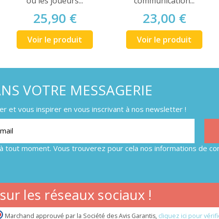
où les joueurs...
communication...
25,90 €
23,00 €
Voir le produit
Voir le produit
ANS VOTRE MESSAGERIE
 et vous inspirer en vous inscrivant à nos newsletter !
à tout moment. Vous trouverez pour cela nos informations de con
ur les réseaux sociaux !
Marchand approuvé par la Société des Avis Garantis,
cliquez ici pour vérifi