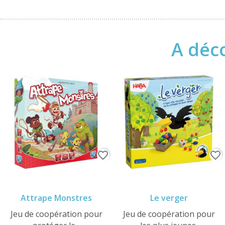
A déco
favorite_border
favorite_border
Attrape Monstres
Le verger
Jeu de coopération pour
Jeu de coopération pour