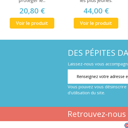
protéger le...
les plus jeunes.
20,80 €
44,00 €
Voir le produit
Voir le produit
DES PÉPITES D
Laissez-nous vous accompagner
Vous pouvez vous désinscrire 
d'utilisation du site.
Retrouvez-nous s