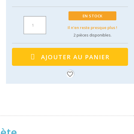
EN STOCK
Il n'en reste presque plus !
2
pièces disponibles.
AJOUTER AU PANIER
favorite_border
nète