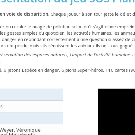
en voie de disparition.
Chaque joueur à son tour jette le dé et d
er ou reculer le nuage de pollution selon qu'il s'agit d'une emprein
es gestes simples du quotidien, les activités humaines, les animaux, 
en danger en répondant correctement à une question si assez de c
urs ont perdu, mais s'ils réunissent les animaux ils ont tous gagné!
éservation des espaces naturels, l'impact de l'activité humaine s
.
dé, 6 jetons Espèce en danger, 6 pions Super-héros, 110 cartes (9
ns
 Weyer, Véronique
oel Mouchenik