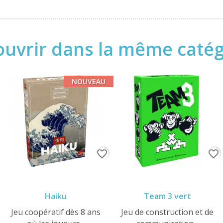
uvrir dans la même catégo
NOUVEAU
favorite_border
favorite_border
Haiku
Team 3 vert
Jeu coopératif dès 8 ans
Jeu de construction et de