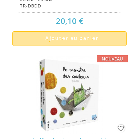
TR-DBDD
20,10 €
Ajouter au panier
NOUVEAU
favorite_border