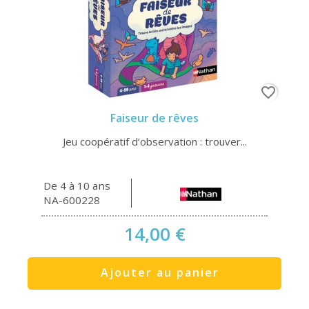
favorite_border
Faiseur de rêves
Jeu coopératif d’observation : trouver...
De 4 à 10 ans
NA-600228
14,00 €
Ajouter au panier