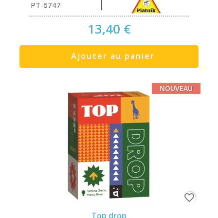
PT-6747
13,40 €
Ajouter au panier
NOUVEAU
favorite_border
Top drop