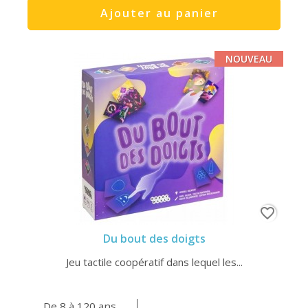
Ajouter au panier
NOUVEAU
favorite_border
Du bout des doigts
Jeu tactile coopératif dans lequel les...
De 8 à 120 ans