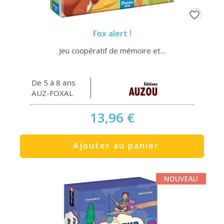
favorite_border
Fox alert !
Jeu coopératif de mémoire et...
De 5 à 8 ans
AUZ-FOXAL
13,96 €
Ajouter au panier
NOUVEAU