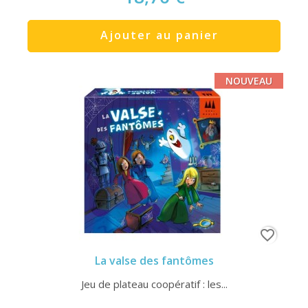
Ajouter au panier
NOUVEAU
favorite_border
La valse des fantômes
Jeu de plateau coopératif : les...