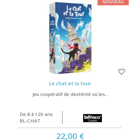
NOUVEAU
favorite_border
Le chat et la tour
Jeu coopératif de dextérité où les...
De 8 à 120 ans
BL-CHAT
22,00 €