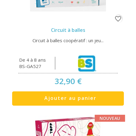
favorite_border
Circuit à balles
Circuit à balles coopératif : un jeu...
De 4 à 8 ans
BS-GA527
32,90 €
Ajouter au panier
NOUVEAU