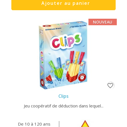
Ajouter au panier
NOUVEAU
favorite_border
Clips
Jeu coopératif de déduction dans lequel...
De 10 à 120 ans