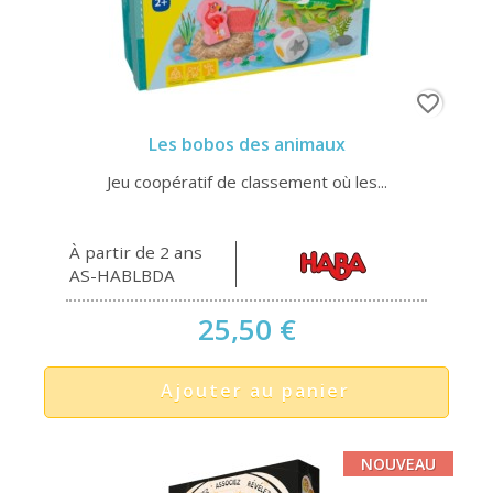
favorite_border
Les bobos des animaux
Jeu coopératif de classement où les...
À partir de 2 ans
AS-HABLBDA
25,50 €
Ajouter au panier
NOUVEAU