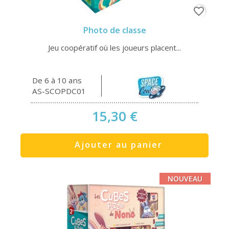
favorite_border
Photo de classe
Jeu coopératif où les joueurs placent...
De 6 à 10 ans
AS-SCOPDC01
15,30 €
Ajouter au panier
NOUVEAU