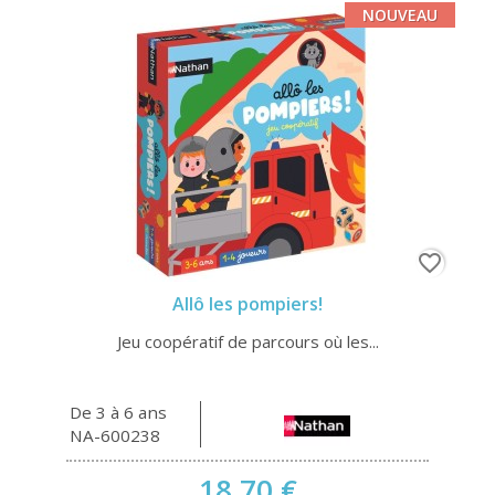
NOUVEAU
favorite_border
Allô les pompiers!
Jeu coopératif de parcours où les...
De 3 à 6 ans
NA-600238
18,70 €