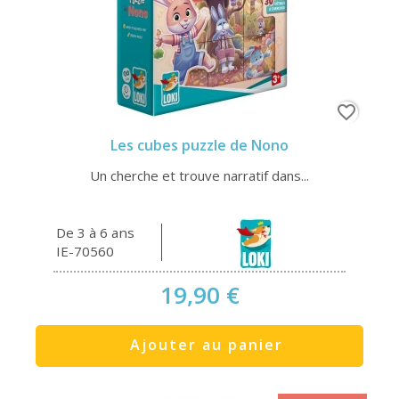
favorite_border
Les cubes puzzle de Nono
Un cherche et trouve narratif dans...
De 3 à 6 ans
IE-70560
19,90 €
Ajouter au panier