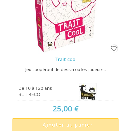
favorite_border
Trait cool
Jeu coopératif de dessin où les joueurs...
De 10 à 120 ans
BL-TRECO
25,00 €
Ajouter au panier