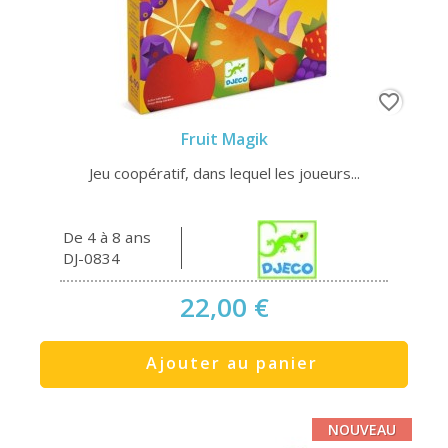
favorite_border
Fruit Magik
Jeu coopératif, dans lequel les joueurs...
De 4 à 8 ans
DJ-0834
22,00 €
Ajouter au panier
NOUVEAU