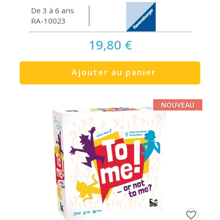
De 3 à 6 ans
RA-10023
19,80 €
Ajouter au panier
NOUVEAU
favorite_border