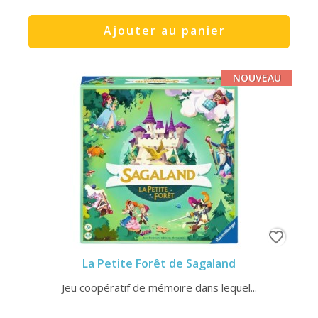
Ajouter au panier
NOUVEAU
favorite_border
La Petite Forêt de Sagaland
Jeu coopératif de mémoire dans lequel...