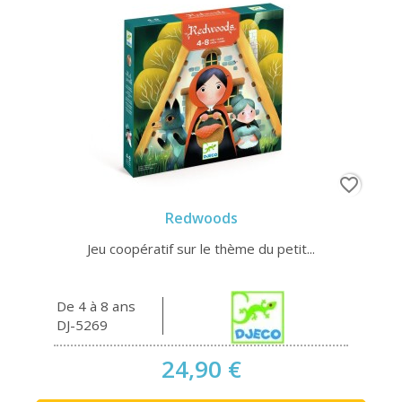
favorite_border
Redwoods
Jeu coopératif sur le thème du petit...
De 4 à 8 ans
DJ-5269
24,90 €