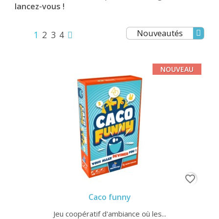
lancez-vous !
Nouveautés
1
2
3
4
NOUVEAU
favorite_border
Caco funny
Jeu coopératif d'ambiance où les...