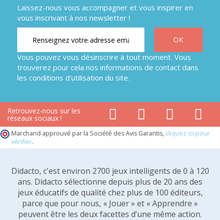
Laissez-nous vous accompagner et vous inspirer en
vous inscrivant à nos newsletter !
Vous pouvez vous désinscrire à tout moment. Vous
trouverez pour cela nos informations de contact dans
les conditions d'utilisation du site.
Retrouvez-nous sur les
réseaux sociaux !
Marchand approuvé par la Société des Avis Garantis,
cliquez ici pour
vérifier
.
Didacto, c'est environ 2700 jeux intelligents de 0 à 120
ans. Didacto sélectionne depuis plus de 20 ans des
jeux éducatifs de qualité chez plus de 100 éditeurs,
parce que pour nous, « Jouer » et « Apprendre »
peuvent être les deux facettes d’une même action.