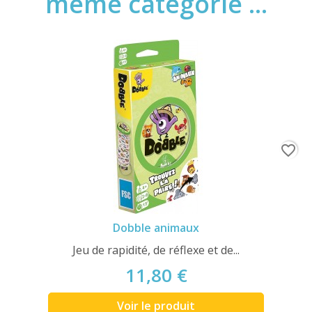
même catégorie ...
favorite_border
Dobble animaux
Jeu de rapidité, de réflexe et de...
11,80 €
Voir le produit