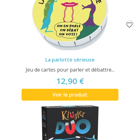
favorite_border
La parlotte sérieuse
Jeu de cartes pour parler et débattre...
12,90 €
Voir le produit