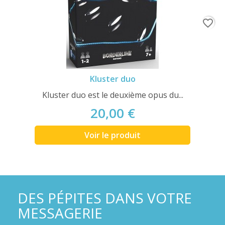
favorite_border
Kluster duo
Kluster duo est le deuxième opus du...
20,00 €
Voir le produit
DES PÉPITES DANS VOTRE
MESSAGERIE