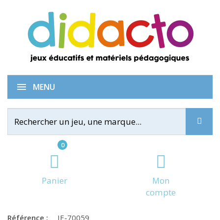
Pick Pic
MENU
0
Panier
Mon
compte
Référence :
IE-70059