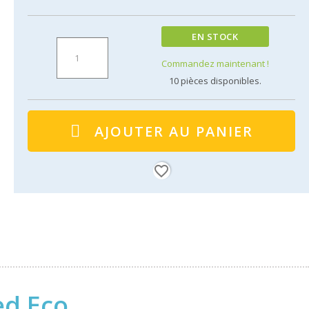
EN STOCK
Commandez maintenant !
10
pièces disponibles.
AJOUTER AU PANIER
favorite_border
ed Eco