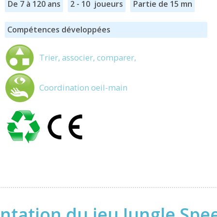
De 7 à 120 ans
2 - 10 joueurs
Partie de 15 mn
Compétences développées
Trier, associer, comparer,
Coordination oeil-main
ntation du jeu Jungle Spe