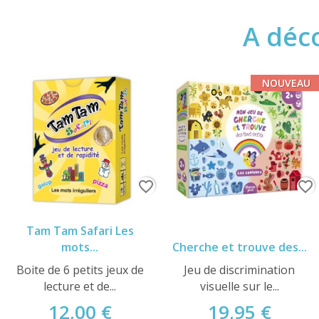
A déco
NOUVEAU
favorite_border
favorite_border
Tam Tam Safari Les
mots...
Cherche et trouve des...
Boite de 6 petits jeux de
Jeu de discrimination
lecture et de...
visuelle sur le...
12,00 €
19,95 €