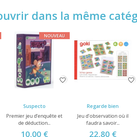
uvrir dans la même catégo
NOUVEAU
favorite_border
favorite_border
Suspecto
Regarde bien
Premier jeu d’enquête et
Jeu d'observation où il
de déduction...
faudra savoir...
10,00 €
22,80 €