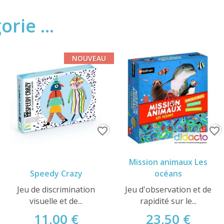
rie ...
NOUVEAU
favorite_border
favorite_border
Mission animaux Les
Speedy Crazy
océans
Jeu de discrimination
Jeu d'observation et de
visuelle et de...
rapidité sur le...
11,00 €
23,50 €