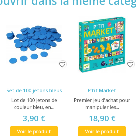
uvrir dans la même catégo
favorite_border
favorite_border
Set de 100 jetons bleus
P’tit Market
Lot de 100 jetons de
Premier jeu d'achat pour
couleur bleu, en...
manipuler les...
3,90 €
18,90 €
Voir le produit
Voir le produit