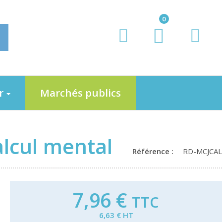
0
er
Marchés publics
alcul mental
Référence :
RD-MCJCAL
7,96 €
TTC
6,63 € HT