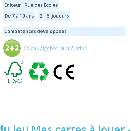
Editeur : Rue des Ecoles
De 7 à 10 ans
2 - 6 joueurs
Compétences développées
Calcul, algèbre, numération
u jeu Mes cartes à jouer 