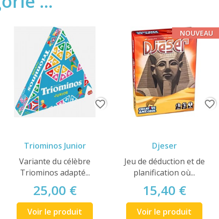
rie ...
NOUVEAU
favorite_border
favorite_border
Triominos Junior
Djeser
Variante du célèbre
Jeu de déduction et de
Triominos adapté...
planification où...
25,00 €
15,40 €
Voir le produit
Voir le produit