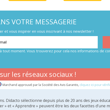
ANS VOTRE MESSAGERIE
 et vous inspirer en vous inscrivant à nos newsletter !
à tout moment. Vous trouverez pour cela nos informations de con
ur les réseaux sociaux !
Marchand approuvé par la Société des Avis Garantis,
cliquez ici pour vérifi
 ans. Didacto sélectionne depuis plus de 20 ans des jeux éduca
er » et « Apprendre » peuvent être les deux facettes d’une 