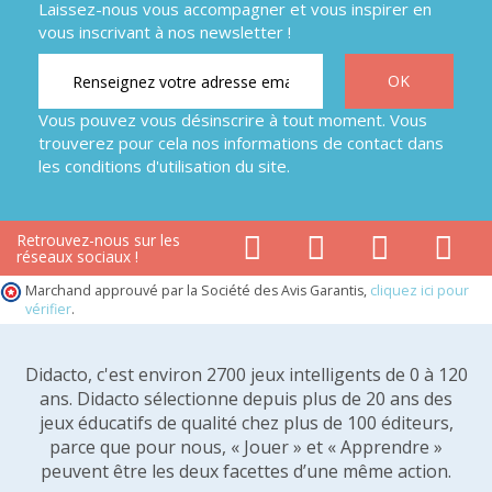
Laissez-nous vous accompagner et vous inspirer en
vous inscrivant à nos newsletter !
Vous pouvez vous désinscrire à tout moment. Vous
trouverez pour cela nos informations de contact dans
les conditions d'utilisation du site.
Retrouvez-nous sur les
réseaux sociaux !
Marchand approuvé par la Société des Avis Garantis,
cliquez ici pour
vérifier
.
Didacto, c'est environ 2700 jeux intelligents de 0 à 120
ans. Didacto sélectionne depuis plus de 20 ans des
jeux éducatifs de qualité chez plus de 100 éditeurs,
parce que pour nous, « Jouer » et « Apprendre »
peuvent être les deux facettes d’une même action.