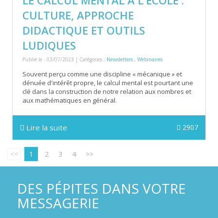
LE CALCUL MENTAL À L'ÉCOLE :
CULTURE, APPROCHE
DIDACTIQUE ET OUTILS
LUDIQUES
Publié le : 03/07/2023 | Catégories :
Newsletters
,
Webinaires
Souvent perçu comme une discipline « mécanique » et
dénuée d'intérêt propre, le calcul mental est pourtant une
clé dans la construction de notre relation aux nombres et
aux mathématiques en général.
Lire la suite
2907
<<
1
2
3
4
>>
DES PÉPITES DANS VOTRE
MESSAGERIE