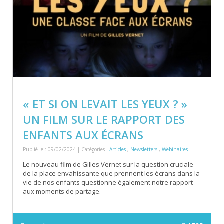
« ET SI ON LEVAIT LES YEUX ? »
UN FILM SUR LE RAPPORT DES
ENFANTS AUX ÉCRANS
Publié le : 09/02/2024 | Catégories :
Articles
,
Newsletters
,
Webinaires
Le nouveau film de Gilles Vernet sur la question cruciale
de la place envahissante que prennent les écrans dans la
vie de nos enfants questionne également notre rapport
aux moments de partage.