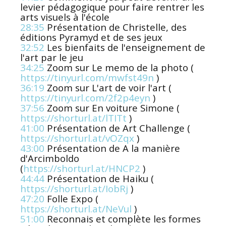
levier pédagogique pour faire rentrer les
arts visuels à l'école
28:35
Présentation de Christelle, des
éditions Pyramyd et de ses jeux
32:52
Les bienfaits de l'enseignement de
l'art par le jeu
34:25
Zoom sur Le memo de la photo (
https://tinyurl.com/mwfst49n
)
36:19
Zoom sur L'art de voir l'art (
https://tinyurl.com/2f2p4eyn
)
37:56
Zoom sur En voiture Simone (
https://shorturl.at/lTITt
)
41:00
Présentation de Art Challenge (
https://shorturl.at/vOZqx
)
43:00
Présentation de A la manière
d'Arcimboldo
(
https://shorturl.at/HNCP2
)
44:44
Présentation de Haiku (
https://shorturl.at/IobRj
)
47:20
Folle Expo (
https://shorturl.at/NeVul
)
51:00
Reconnais et complète les formes