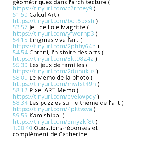
géométriques dans l'architecture (
https://tinyurl.com/c2rhtey9
)
51:50
Calcul Art (
https://tinyurl.com/bdt5bxsh
)
53:57
Jeu de l'oie Magritte (
https://tinyurl.com/yfwernp3
)
54:15
Enigmes vive l'art (
https://tinyurl.com/2phhy64n
)
54:54
Chroni, l'histoire des arts (
https://tinyurl.com/3kt98242
)
55:30
Les jeux de familles (
https://tinyurl.com/2duhukuz
)
58:00
Le Memo de la photo (
https://tinyurl.com/mwfst49n
)
58:12
Pixel ART Memo (
https://tinyurl.com/dvekwpdy
)
58:34
Les puzzles sur le thème de l'art (
https://tinyurl.com/4pktvsya
)
59:59
Kamishibai (
https://tinyurl.com/3my2kf8t
)
1:00:40
Questions-réponses et
complément de Catherine