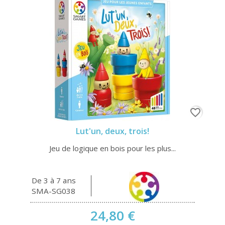
favorite_border
Lut'un, deux, trois!
Jeu de logique en bois pour les plus...
De 3 à 7 ans
SMA-SG038
24,80 €