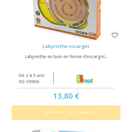
favorite_border
Labyrinthe escargot
Labyrinthe en bois en forme d'escargot...
De 2 à 5 ans
VG-59966
13,80 €
Ajouter au panier