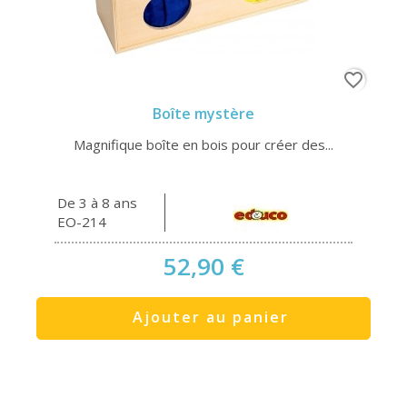
favorite_border
Boîte mystère
Magnifique boîte en bois pour créer des...
De 3 à 8 ans
EO-214
52,90 €
Ajouter au panier