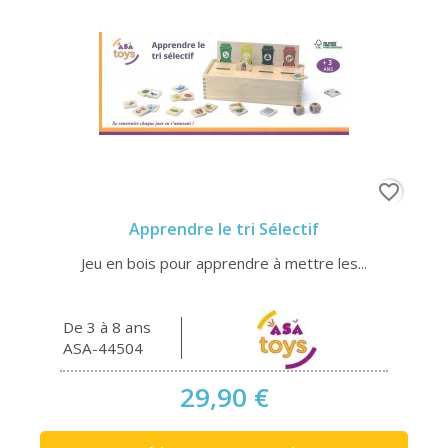
favorite_border
Apprendre le tri Sélectif
Jeu en bois pour apprendre à mettre les...
De 3 à 8 ans
ASA-44504
29,90 €