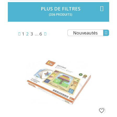
PLUS DE FILTRES
(336 PRODUITS)
Nouveautés
1
2
3
…
6
favorite_border