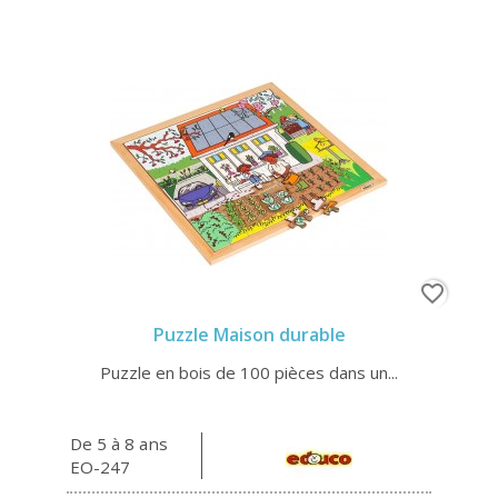
favorite_border
Puzzle Maison durable
Puzzle en bois de 100 pièces dans un...
De 5 à 8 ans
EO-247