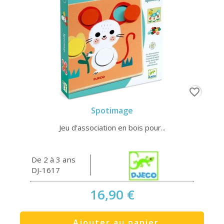
favorite_border
Spotimage
Jeu d'association en bois pour...
De 2 à 3 ans
DJ-1617
16,90 €
Ajouter au panier