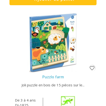
favorite_border
Puzzlo farm
Joli puzzle en bois de 15 pièces sur le...
De 3 à 4 ans
DJ-1825