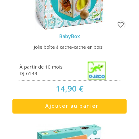
favorite_border
BabyBox
Jolie boîte à cache-cache en bois...
À partir de 10 mois
DJ-6149
14,90 €
Ajouter au panier