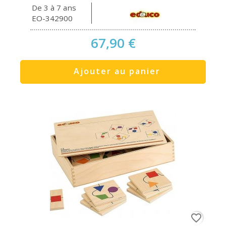
De 3 à 7 ans
EO-342900
67,90 €
Ajouter au panier
favorite_border