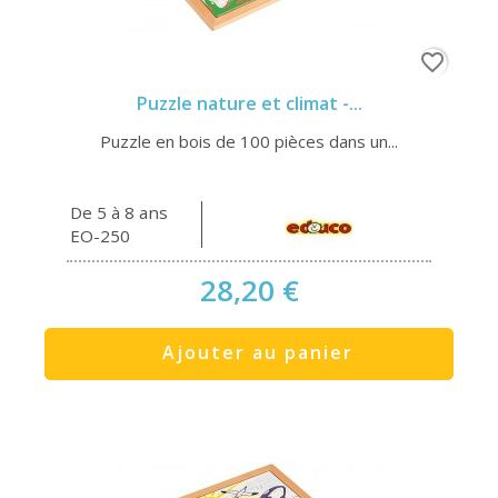
favorite_border
Puzzle nature et climat -...
Puzzle en bois de 100 pièces dans un...
De 5 à 8 ans
EO-250
28,20 €
Ajouter au panier