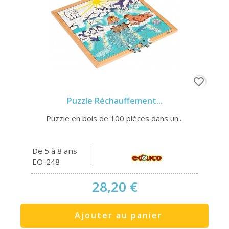
favorite_border
Puzzle Réchauffement...
Puzzle en bois de 100 pièces dans un...
De 5 à 8 ans
EO-248
28,20 €
Ajouter au panier