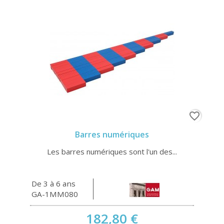
favorite_border
Barres numériques
Les barres numériques sont l'un des...
De 3 à 6 ans
GA-1MM080
182,80 €