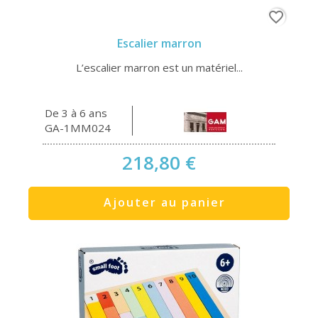
favorite_border
Escalier marron
L’escalier marron est un matériel...
De 3 à 6 ans
GA-1MM024
218,80 €
Ajouter au panier