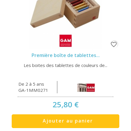
favorite_border
Première boîte de tablettes...
Les boites des tablettes de couleurs de...
De 2 à 5 ans
GA-1MM0271
25,80 €
Ajouter au panier