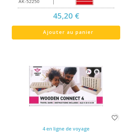
AK-52250
45,20 €
Ajouter au panier
favorite_border
4 en ligne de voyage