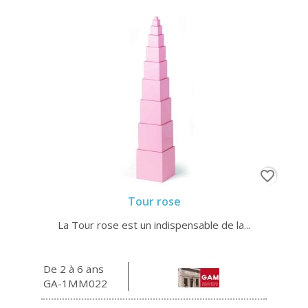
favorite_border
Tour rose
La Tour rose est un indispensable de la...
De 2 à 6 ans
GA-1MM022