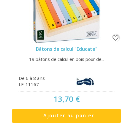
favorite_border
Bâtons de calcul "Educate"
19 bâtons de calcul en bois pour de...
De 6 à 8 ans
LE-11167
13,70 €
Ajouter au panier