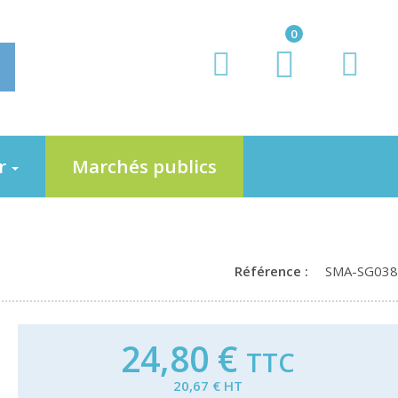
0
er
Marchés publics
Référence :
SMA-SG038
24,80 €
TTC
20,67 € HT