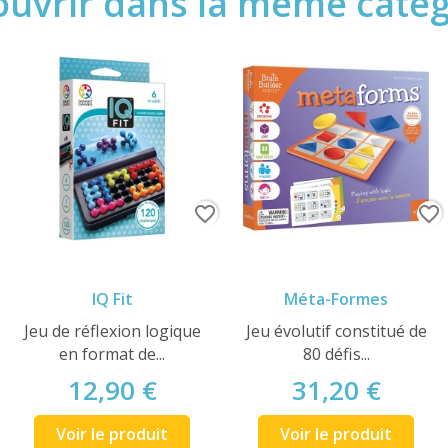
uvrir dans la même catégo
favorite_border
favorite_border
IQ Fit
Méta-Formes
Jeu de réflexion logique
Jeu évolutif constitué de
en format de...
80 défis...
12,90 €
31,20 €
Voir le produit
Voir le produit