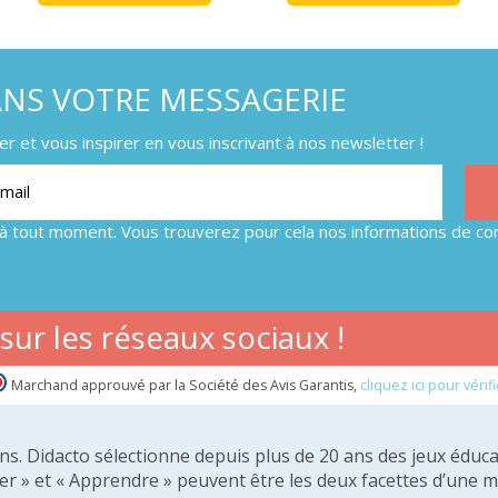
ANS VOTRE MESSAGERIE
 et vous inspirer en vous inscrivant à nos newsletter !
à tout moment. Vous trouverez pour cela nos informations de con
ur les réseaux sociaux !
Marchand approuvé par la Société des Avis Garantis,
cliquez ici pour vérifi
 ans. Didacto sélectionne depuis plus de 20 ans des jeux éduca
er » et « Apprendre » peuvent être les deux facettes d’une 