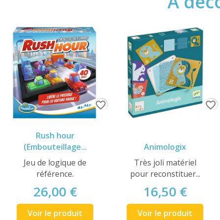
A déco
favorite_border
favorite_border
Rush hour
(Embouteillage...
Animologix
Jeu de logique de
Très joli matériel
référence.
pour reconstituer...
26,00 €
16,50 €
Voir le produit
Voir le produit