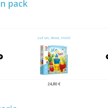
en pack
Lut'un, deux, trois!
24,80 €