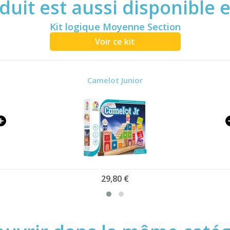
duit est aussi disponible 
Kit logique Moyenne Section
Voir ce kit
Camelot Junior
29,80 €