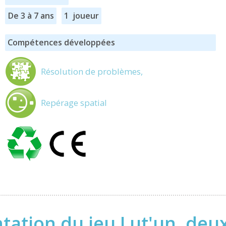
De 3 à 7 ans
1 joueur
Compétences développées
Résolution de problèmes,
Repérage spatial
tation du jeu Lut'un, deux,