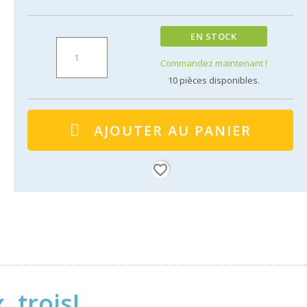
EN STOCK
Commandez maintenant !
10
pièces disponibles.
AJOUTER AU PANIER
favorite_border
 trois!