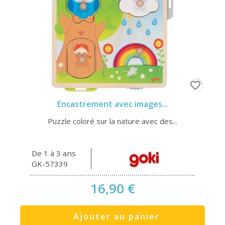
favorite_border
Encastrement avec images...
Puzzle coloré sur la nature avec des...
De 1 à 3 ans
GK-57339
16,90 €
Ajouter au panier