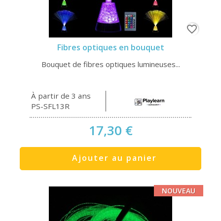
favorite_border
Fibres optiques en bouquet
Bouquet de fibres optiques lumineuses...
À partir de 3 ans
PS-SFL13R
17,30 €
Ajouter au panier
NOUVEAU