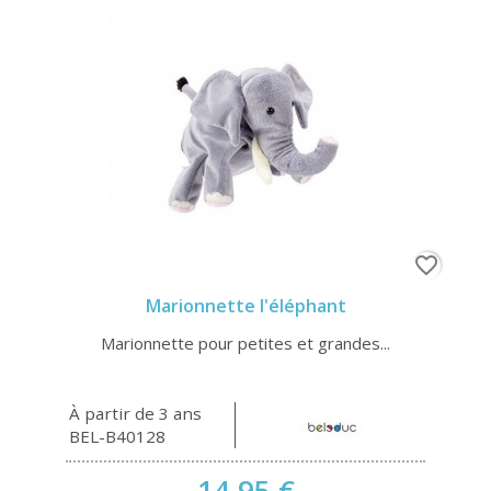
favorite_border
Marionnette l'éléphant
Marionnette pour petites et grandes...
À partir de 3 ans
BEL-B40128
14,95 €