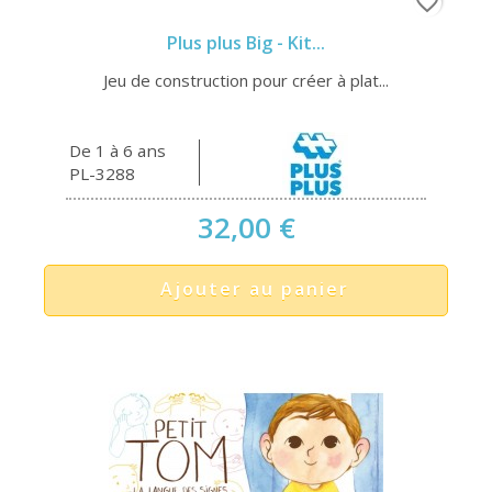
favorite_border
Plus plus Big - Kit...
Jeu de construction pour créer à plat...
De 1 à 6 ans
PL-3288
32,00 €
Ajouter au panier