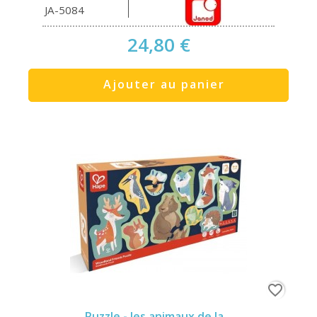
JA-5084
24,80 €
Ajouter au panier
favorite_border
Puzzle - les animaux de la...