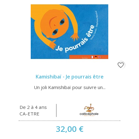
favorite_border
Kamishibaï - Je pourrais être
Un joli Kamishibaï pour suivre un...
De 2 à 4 ans
CA-ETRE
32,00 €