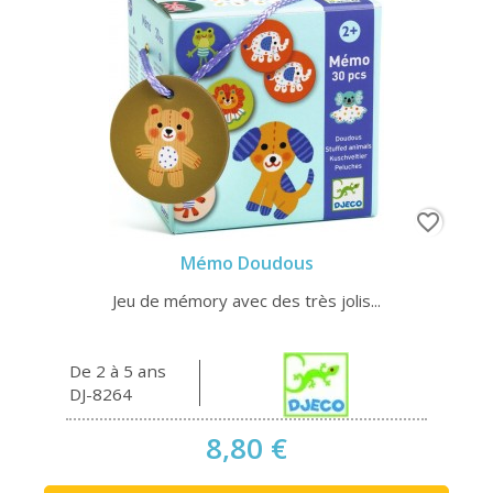
favorite_border
Mémo Doudous
Jeu de mémory avec des très jolis...
De 2 à 5 ans
DJ-8264
8,80 €