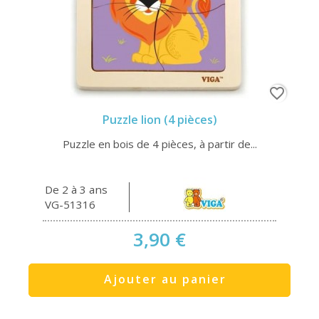
favorite_border
Puzzle lion (4 pièces)
Puzzle en bois de 4 pièces, à partir de...
De 2 à 3 ans
VG-51316
3,90 €
Ajouter au panier