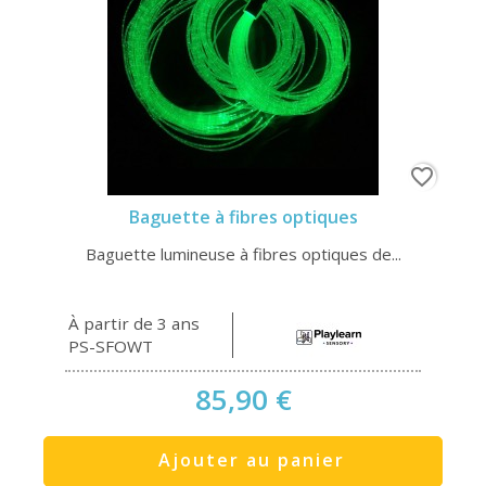
favorite_border
Baguette à fibres optiques
Baguette lumineuse à fibres optiques de...
À partir de 3 ans
PS-SFOWT
85,90 €
Ajouter au panier