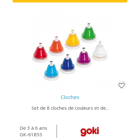
favorite_border
Cloches
Set de 8 cloches de couleurs et de...
De 3 à 6 ans
GK-61855