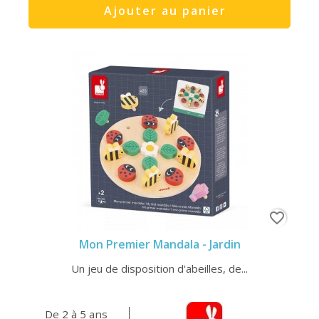
Ajouter au panier
favorite_border
Mon Premier Mandala - Jardin
Un jeu de disposition d'abeilles, de...
De 2 à 5 ans