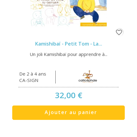
favorite_border
Kamishibaï - Petit Tom - La...
Un joli Kamishibaï pour apprendre à...
De 2 à 4 ans
CA-SIGN
32,00 €
Ajouter au panier