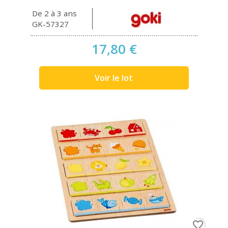
De 2 à 3 ans
GK-57327
17,80 €
Voir le lot
favorite_border