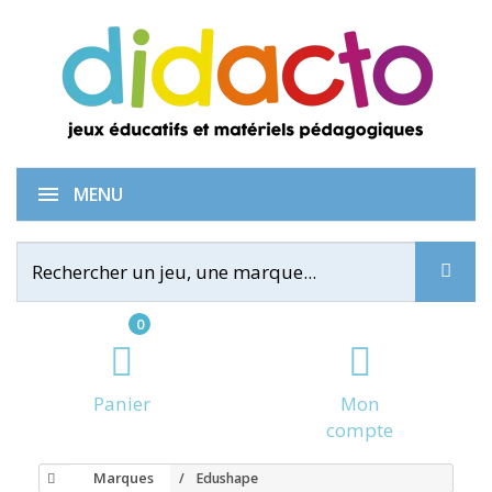
MENU
0
Panier
Mon
compte
Marques
Edushape