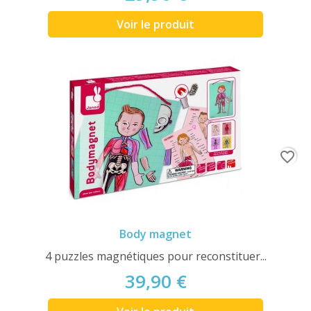
Voir le produit
favorite_border
Body magnet
4 puzzles magnétiques pour reconstituer...
39,90 €