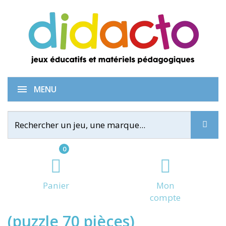
Loki explore la cabane
MENU
0
Panier
Mon
compte
(puzzle 70 pièces)