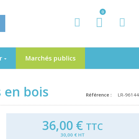
0
er
Marchés publics
 en bois
Référence :
LR-96144
36,00 €
TTC
30,00 € HT