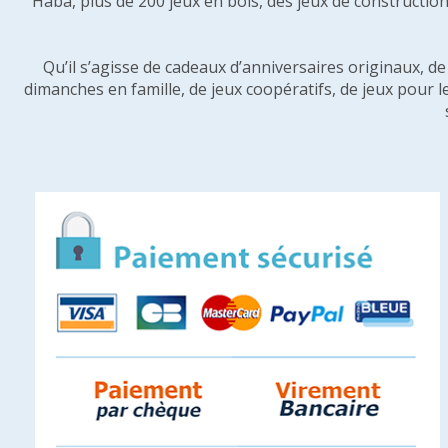
Haba, plus de 200 jeux en bois, des jeux de construction 
Qu’il s’agisse de cadeaux d’anniversaires originaux, d
dimanches en famille, de jeux coopératifs, de jeux pour l