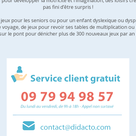
pour développer la motricité et l’imagination, des loisirs créa
pas fini d’être surpris !
e jeux pour les seniors ou pour un enfant dyslexique ou dysp
e voyage, de jeux pour revoir ses tables de multiplication o
sur le pont pour dénicher plus de 300 nouveaux jeux par an 