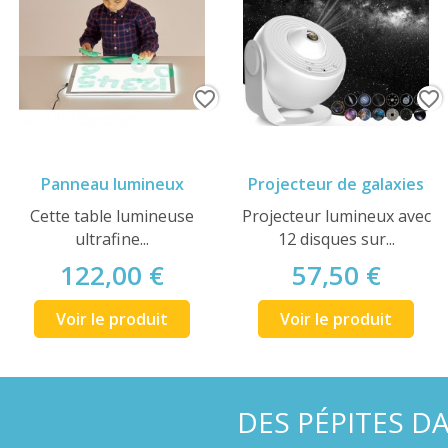
favorite_border
favorite_border
Panneau lumineux
Projecteur de galaxies
Cette table lumineuse
Projecteur lumineux avec
ultrafine...
12 disques sur...
122,00 €
57,50 €
Voir le produit
Voir le produit
DES PÉPITES D