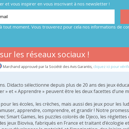
 et vous inspirer en vous inscrivant à nos newsletter !
à tout moment. Vous trouverez pour cela nos informations de con
ur les réseaux sociaux !
Marchand approuvé par la Société des Avis Garantis,
cliquez ici pour vérifi
 ans. Didacto sélectionne depuis plus de 20 ans des jeux éduca
er » et « Apprendre » peuvent être les deux facettes d’une 
our les écoles, les crèches, mais aussi des jeux pour les lud
amuser, apprendre, comprendre, et grandir ! Notre promesse 
vec Smart Games, les puzzles colorés de Djeco, les réglette
 des jeux Bioviva, fabriqués en France et traitant d’écologi