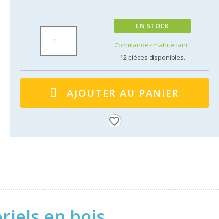
EN STOCK
Commandez maintenant !
12
pièces disponibles.
AJOUTER AU PANIER
favorite_border
riels en bois