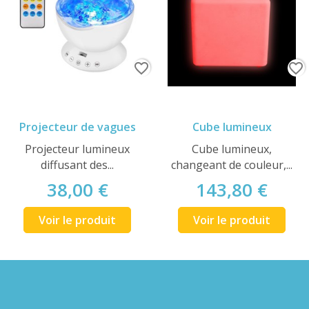
favorite_border
favorite_border
Projecteur de vagues
Cube lumineux
Projecteur lumineux
Cube lumineux,
diffusant des...
changeant de couleur,...
38,00 €
143,80 €
Voir le produit
Voir le produit