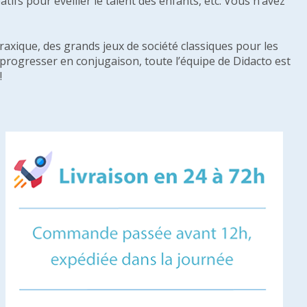
tifs pour éveiller le talent des enfants, etc. Vous n’avez
raxique, des grands jeux de société classiques pour les
u progresser en conjugaison, toute l’équipe de Didacto est
!