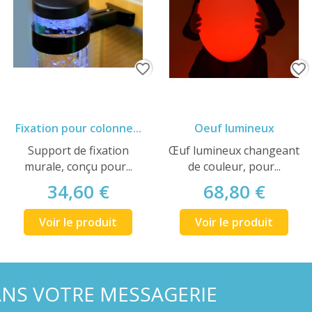
favorite_border
favorite_border
Fixation pour colonne...
Oeuf lumineux
Support de fixation
Œuf lumineux changeant
murale, conçu pour...
de couleur, pour...
34,60 €
68,80 €
Voir le produit
Voir le produit
ANS VOTRE MESSAGERIE