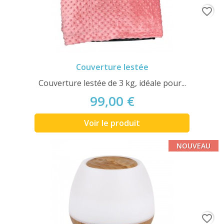
favorite_border
Couverture lestée
Couverture lestée de 3 kg, idéale pour...
99,00 €
Voir le produit
NOUVEAU
favorite_border