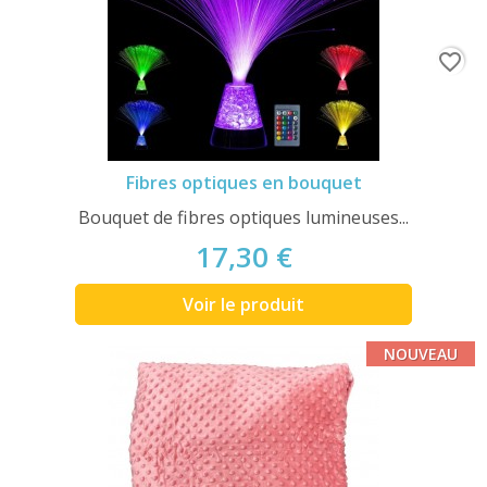
favorite_border
Fibres optiques en bouquet
Bouquet de fibres optiques lumineuses...
17,30 €
Voir le produit
NOUVEAU