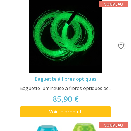
NOUVEAU
favorite_border
Baguette à fibres optiques
Baguette lumineuse à fibres optiques de...
85,90 €
Voir le produit
NOUVEAU