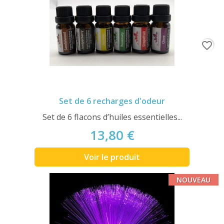
favorite_border
Set de 6 recharges d'odeur
Set de 6 flacons d’huiles essentielles...
13,80 €
Voir le produit
NOUVEAU