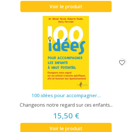
Voir le produit
favorite_border
100 idées pour accompagner...
Changeons notre regard sur ces enfants...
15,50 €
Voir le produit