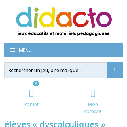
100 idées + pour aider les
MENU
0
Panier
Mon
compte
élèves « dyscalculiques »