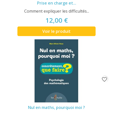
Prise en charge et...
Comment expliquer les difficultés...
12,00 €
Voir le produit
favorite_border
Nul en maths, pourquoi moi ?