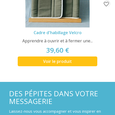
favorite_border
Cadre d'habillage Velcro
Apprendre à ouvrir et à fermer une...
39,60 €
Voir le produit
DES PÉPITES DANS VOTRE
MESSAGERIE
Laissez-nous vous accompagner et vous inspirer en