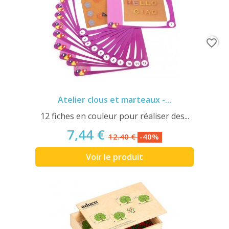
favorite_border
Atelier clous et marteaux -...
12 fiches en couleur pour réaliser des...
7,44 €
12.40 €
-40%
Voir le produit