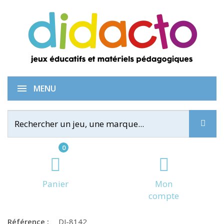
Mosaïco - Ducky & Co
MENU
0
Panier
Mon
compte
Référence :
DJ-8142