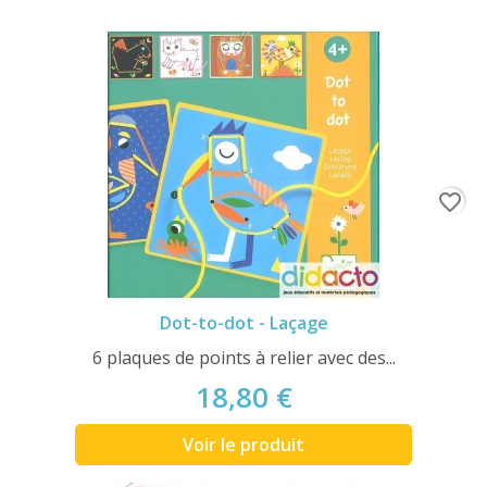
favorite_border
Dot-to-dot - Laçage
6 plaques de points à relier avec des...
18,80 €
Voir le produit