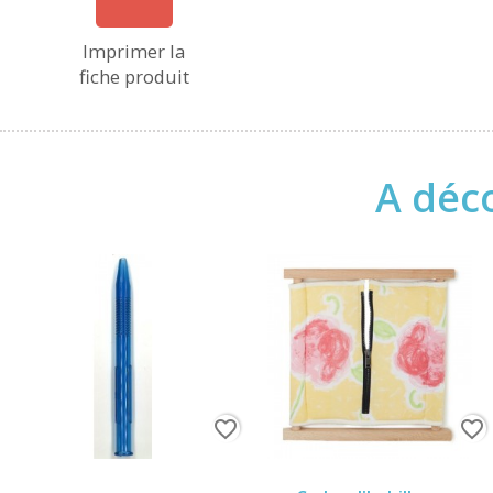
Imprimer la
fiche produit
A déco
favorite_border
favorite_border