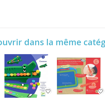
uvrir dans la même catégo
favorite_border
favorite_border