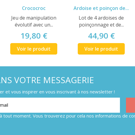
Crococroc
Ardoise et poinçon de...
Jeu de manipulation
Lot de 4 ardoises de
évolutif avec un...
poinçonnage et de...
19,80 €
44,90 €
Voir le produit
Voir le produit
ANS VOTRE MESSAGERIE
 et vous inspirer en vous inscrivant à nos newsletter !
à tout moment. Vous trouverez pour cela nos informations de con