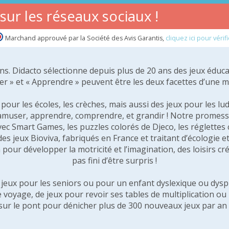
ur les réseaux sociaux !
Marchand approuvé par la Société des Avis Garantis,
cliquez ici pour vérifi
 ans. Didacto sélectionne depuis plus de 20 ans des jeux éduca
er » et « Apprendre » peuvent être les deux facettes d’une 
our les écoles, les crèches, mais aussi des jeux pour les lud
amuser, apprendre, comprendre, et grandir ! Notre promesse 
vec Smart Games, les puzzles colorés de Djeco, les réglette
 des jeux Bioviva, fabriqués en France et traitant d’écologi
pour développer la motricité et l’imagination, des loisirs créa
pas fini d’être surpris !
e jeux pour les seniors ou pour un enfant dyslexique ou dysp
e voyage, de jeux pour revoir ses tables de multiplication o
sur le pont pour dénicher plus de 300 nouveaux jeux par an 