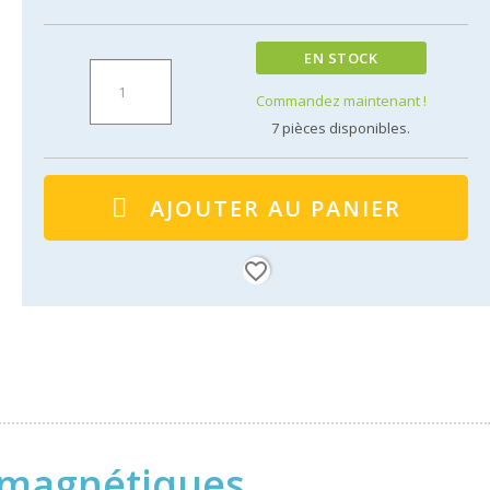
EN STOCK
Commandez maintenant !
7
pièces disponibles.
AJOUTER AU PANIER
favorite_border
s magnétiques