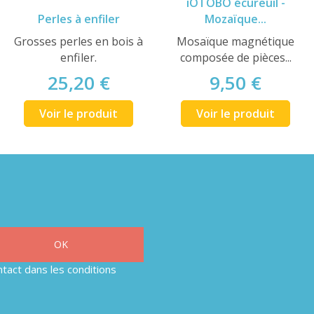
iOTOBO écureuil -
Perles à enfiler
Mozaïque...
Grosses perles en bois à
Mosaïque magnétique
enfiler.
composée de pièces...
25,20 €
9,50 €
Voir le produit
Voir le produit
tact dans les conditions