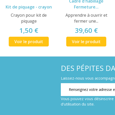
Cadre d'habillage
Kit de piquage - crayon
Fermeture...
Crayon pour kit de
Apprendre à ouvrir et
piquage
fermer une...
1,50 €
39,60 €
Voir le produit
Voir le produit
DES PÉPITES D
Laissez-nous vous accompagner
Vous pouvez vous désinscrire 
d'utilisation du site.