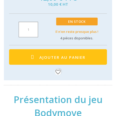
10,00 € HT
EN STOCK
Il n'en reste presque plus !
4
pièces disponibles.
AJOUTER AU PANIER
favorite_border
Présentation du jeu
Bodymove