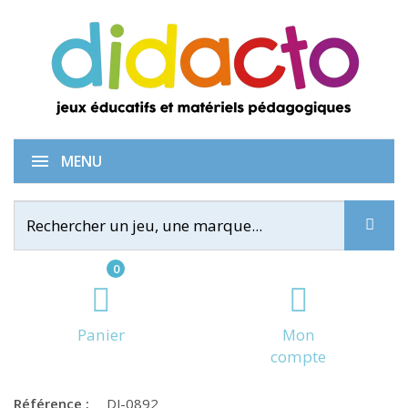
Bodymove
MENU
0
Panier
Mon
compte
Référence :
DJ-0892