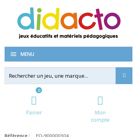
Table de mosaïque
MENU
0
Panier
Mon
compte
Référence :
EO-900000304