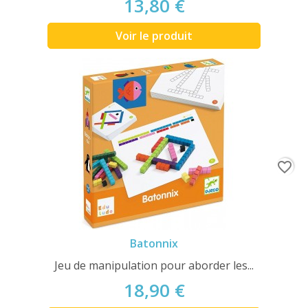
13,80 €
Voir le produit
favorite_border
Batonnix
Jeu de manipulation pour aborder les...
18,90 €