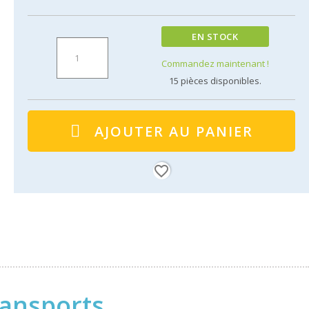
EN STOCK
Commandez maintenant !
15
pièces disponibles.
AJOUTER AU PANIER
favorite_border
ransports