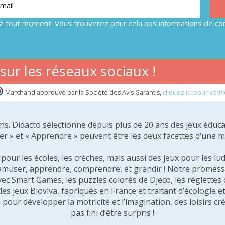
à tout moment. Vous trouverez pour cela nos informations de con
ur les réseaux sociaux !
Marchand approuvé par la Société des Avis Garantis,
cliquez ici pour vérifi
 ans. Didacto sélectionne depuis plus de 20 ans des jeux éduca
er » et « Apprendre » peuvent être les deux facettes d’une 
our les écoles, les crèches, mais aussi des jeux pour les lud
amuser, apprendre, comprendre, et grandir ! Notre promesse 
vec Smart Games, les puzzles colorés de Djeco, les réglette
 des jeux Bioviva, fabriqués en France et traitant d’écologi
pour développer la motricité et l’imagination, des loisirs créa
pas fini d’être surpris !