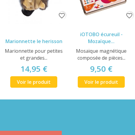
favorite_border
favorite_border
iOTOBO écureuil -
Marionnette le herisson
Mozaïque...
Marionnette pour petites
Mosaïque magnétique
et grandes...
composée de pièces...
14,95 €
9,50 €
Voir le produit
Voir le produit