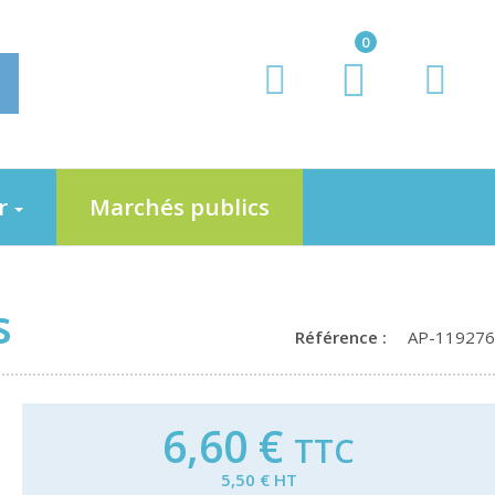
0
er
Marchés publics
s
Référence :
AP-119276
6,60 €
TTC
5,50 € HT