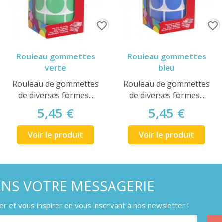
favorite_border
favorite_border
Rouleau gommettes
Rouleau gommettes
verte
bleu
Rouleau de gommettes
Rouleau de gommettes
de diverses formes...
de diverses formes...
5,45 €
5,45 €
Voir le produit
Voir le produit
ANS VOTRE MESSAGERIE
 et vous inspirer en vous inscrivant à nos newsletter !