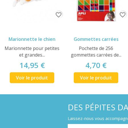
favorite_border
favorite_border
Marionnette le chien
Gommettes carrées
Marionnette pour petites
Pochette de 256
et grandes...
gommettes carrées de...
14,95 €
4,70 €
Voir le produit
Voir le produit
DES PÉPITES D
Laissez-nous vous accompagner