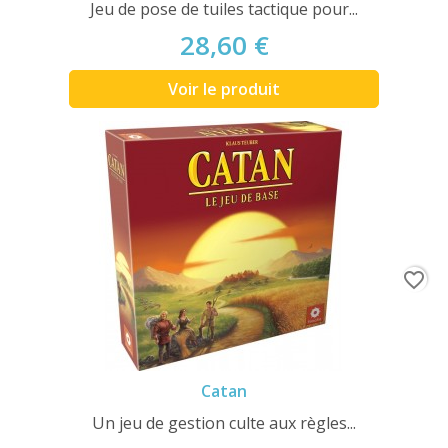
Jeu de pose de tuiles tactique pour...
28,60 €
Voir le produit
favorite_border
Catan
Un jeu de gestion culte aux règles...