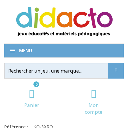
3X Recharge orange
MENU
0
Panier
Mon
compte
Référence :
KO-3XRO