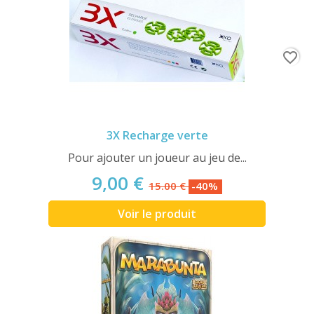
favorite_border
3X Recharge verte
Pour ajouter un joueur au jeu de...
9,00 €
15.00 €
-40%
Voir le produit