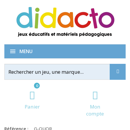
Quoridor Classic
MENU
0
Panier
Mon
compte
Référence :
G-QUOR