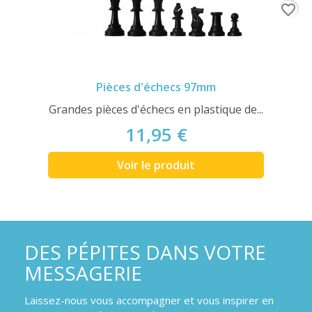
favorite_border
Pièces d'échecs 97mm
Grandes pièces d'échecs en plastique de...
11,95 €
Voir le produit
DES PÉPITES DANS VOTRE
MESSAGERIE
Laissez-nous vous accompagner et vous inspirer en