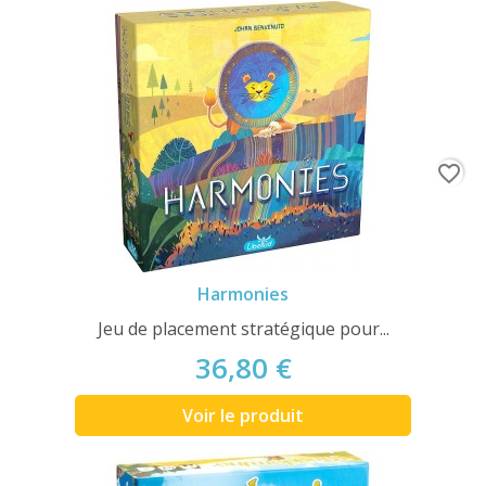
favorite_border
Harmonies
Jeu de placement stratégique pour...
36,80 €
Voir le produit