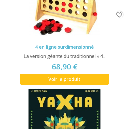
favorite_border
4 en ligne surdimensionné
La version géante du traditionnel « 4...
68,90 €
Voir le produit