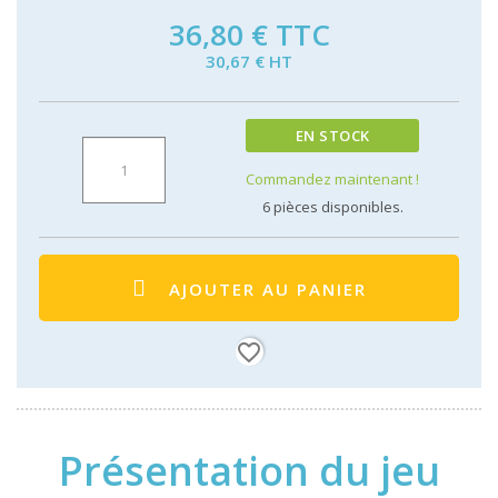
36,80 €
TTC
30,67 € HT
EN STOCK
Commandez maintenant !
6
pièces disponibles.
AJOUTER AU PANIER
favorite_border
Présentation du jeu