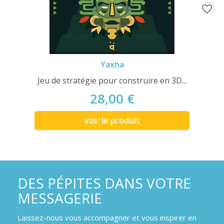
favorite_border
Yaxha
Jeu de stratégie pour construire en 3D...
28,00 €
Voir le produit
DES PÉPITES DANS VOTRE
MESSAGERIE
Laissez-nous vous accompagner et vous inspirer en