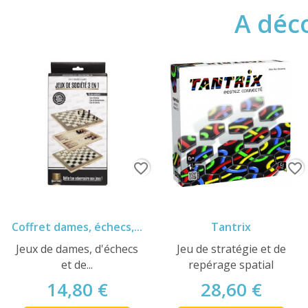
A déco
favorite_border
favorite_border
Coffret dames, échecs,...
Tantrix
Jeux de dames, d'échecs
Jeu de stratégie et de
et de...
repérage spatial
14,80 €
28,60 €