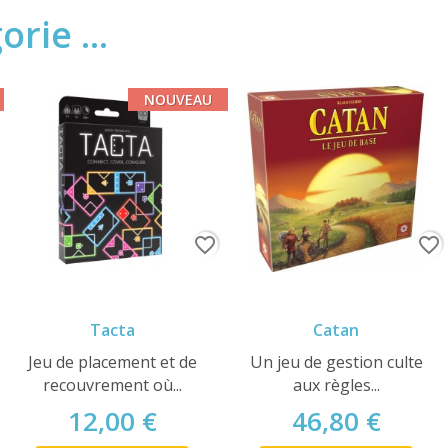
rie ...
NOUVEAU
favorite_border
favorite_border
Tacta
Catan
Jeu de placement et de
Un jeu de gestion culte
recouvrement où...
aux règles...
12,00 €
46,80 €