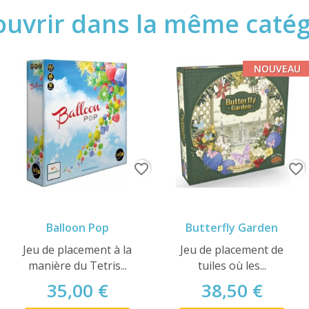
uvrir dans la même catégo
NOUVEAU
favorite_border
favorite_border
Balloon Pop
Butterfly Garden
Jeu de placement à la
Jeu de placement de
manière du Tetris...
tuiles où les...
35,00 €
38,50 €