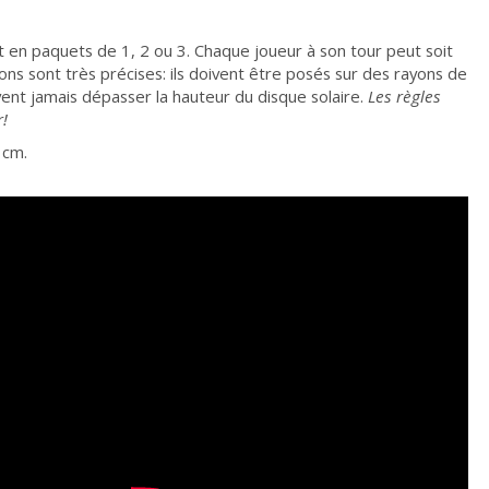
t en paquets de 1, 2 ou 3. Chaque joueur à son tour peut soit
ayons sont très précises: ils doivent être posés sur des rayons de
vent jamais dépasser la hauteur du disque solaire.
Les règles
r!
 cm.