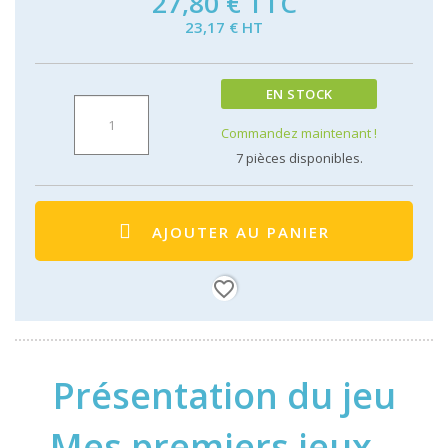
27,80 €
TTC
23,17 € HT
EN STOCK
Commandez maintenant !
7
pièces disponibles.
AJOUTER AU PANIER
favorite_border
Présentation du jeu
Mes premiers jeux –