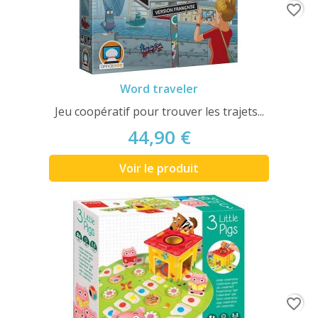
favorite_border
Word traveler
Jeu coopératif pour trouver les trajets...
44,90 €
Voir le produit
favorite_border