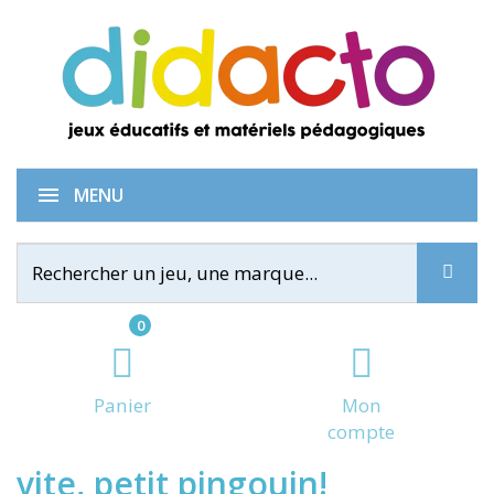
Mes premiers jeux – Vite,
MENU
0
Panier
Mon
compte
vite, petit pingouin!