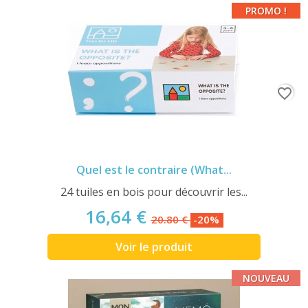
PROMO !
favorite_border
Quel est le contraire (What...
24 tuiles en bois pour découvrir les...
16,64 €
20.80 €
-20%
Voir le produit
NOUVEAU