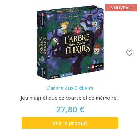
NOUVEAU
favorite_border
L'arbre aux 3 élixirs
Jeu magnétique de course et de mémoire...
27,80 €
Voir le produit