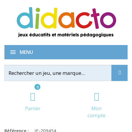
That's not a hat
MENU
0
Panier
Mon
compte
Référence :
IE-209454