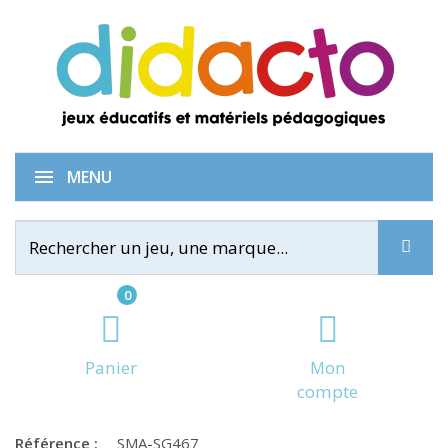
IQ Circuit
MENU
0
Panier
Mon
compte
Référence :
SMA-SG467