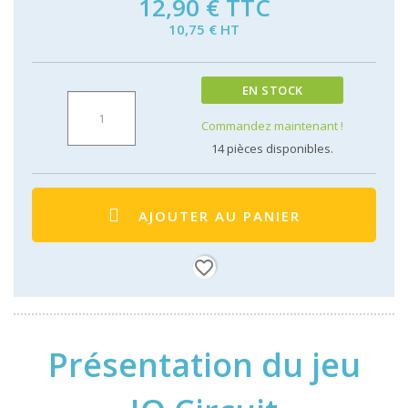
12,90 €
TTC
10,75 € HT
EN STOCK
Commandez maintenant !
14
pièces disponibles.
AJOUTER AU PANIER
favorite_border
Présentation du jeu