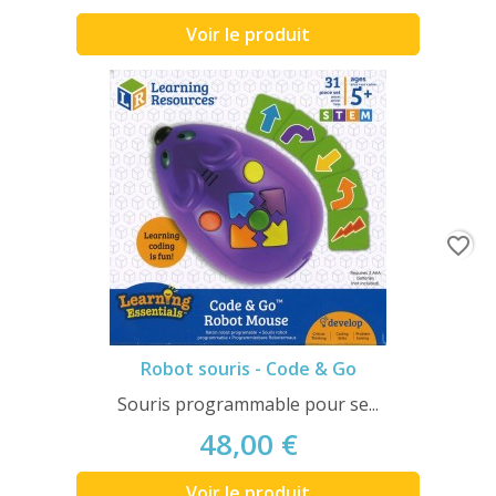
Voir le produit
favorite_border
Robot souris - Code & Go
Souris programmable pour se...
48,00 €
Voir le produit