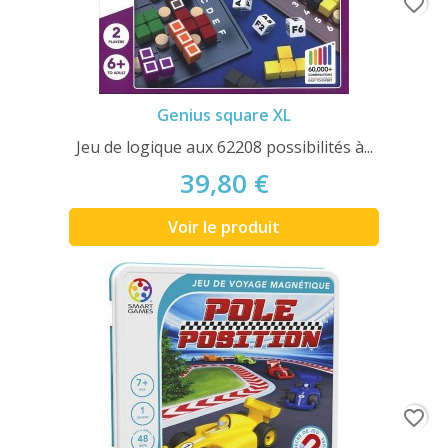
favorite_border
Genius square XL
Jeu de logique aux 62208 possibilités à...
39,80 €
Voir le produit
favorite_border