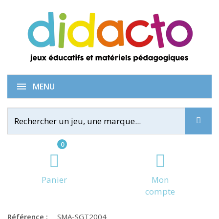
Coccinelles demoiselles
MENU
0
Panier
Mon
compte
Référence :
SMA-SGT2004