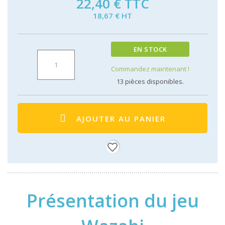
22,40 €
TTC
18,67 € HT
EN STOCK
Commandez maintenant !
13
pièces disponibles.
AJOUTER AU PANIER
favorite_border
Présentation du jeu