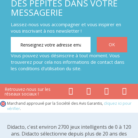
DES PÉPITES DANS VOTRE
MESSAGERIE
Laissez-nous vous accompagner et vous inspirer en
vous inscrivant à nos newsletter !
Vous pouvez vous désinscrire à tout moment. Vous
trouverez pour cela nos informations de contact dans
les conditions d'utilisation du site.
Retrouvez-nous sur les
réseaux sociaux !
Marchand approuvé par la Société des Avis Garantis,
cliquez ici pour
vérifier
.
Didacto, c'est environ 2700 jeux intelligents de 0 à 120
ans. Didacto sélectionne depuis plus de 20 ans des