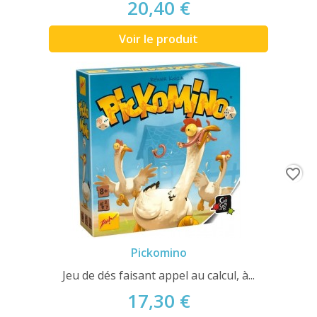
20,40 €
Voir le produit
favorite_border
Pickomino
Jeu de dés faisant appel au calcul, à...
17,30 €