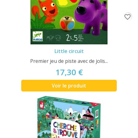
favorite_border
Little circuit
Premier jeu de piste avec de jolis...
17,30 €
Voir le produit