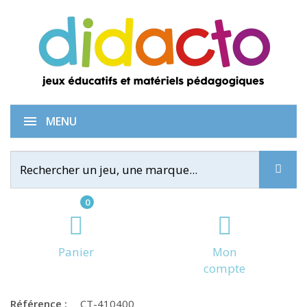
Color Addict
MENU
0
Panier
Mon
compte
Référence :
CT-410400