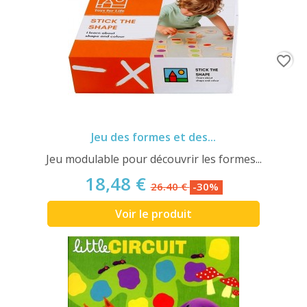
favorite_border
Jeu des formes et des...
Jeu modulable pour découvrir les formes...
18,48 €
26.40 €
-30%
Voir le produit