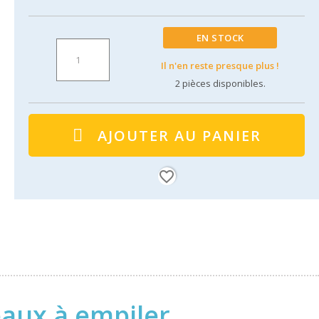
EN STOCK
Il n'en reste presque plus !
2
pièces disponibles.
AJOUTER AU PANIER
favorite_border
aux à empiler