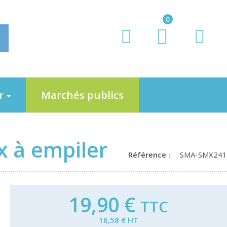
0
er
Marchés publics
 à empiler
Référence :
SMA-SMX241
19,90 €
TTC
16,58 € HT