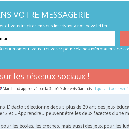
ANS VOTRE MESSAGERIE
 et vous inspirer en vous inscrivant à nos newsletter !
à tout moment. Vous trouverez pour cela nos informations de con
ur les réseaux sociaux !
Marchand approuvé par la Société des Avis Garantis,
cliquez ici pour vérifi
 ans. Didacto sélectionne depuis plus de 20 ans des jeux éduca
er » et « Apprendre » peuvent être les deux facettes d’une 
our les écoles, les crèches, mais aussi des jeux pour les lud