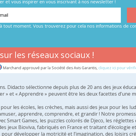
 et vous inspirer en vous inscrivant à nos newsletter !
à tout moment. Vous trouverez pour cela nos informations de con
ur les réseaux sociaux !
Marchand approuvé par la Société des Avis Garantis,
cliquez ici pour vérifi
 ans. Didacto sélectionne depuis plus de 20 ans des jeux éduca
er » et « Apprendre » peuvent être les deux facettes d’une 
our les écoles, les crèches, mais aussi des jeux pour les lud
amuser, apprendre, comprendre, et grandir ! Notre promesse 
vec Smart Games, les puzzles colorés de Djeco, les réglette
 des jeux Bioviva, fabriqués en France et traitant d’écologi
pour développer la motricité et l’imagination, des loisirs créa