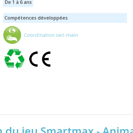
De 1 à 6 ans
Compétences développées
Coordination oeil-main
n du jeu Smartmax - Anima