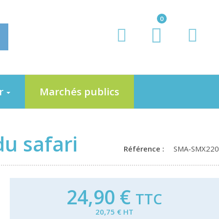
0
er
Marchés publics
u safari
Référence :
SMA-SMX220
24,90 €
TTC
20,75 € HT