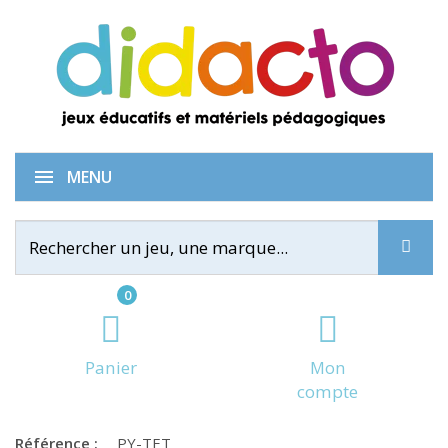
En tête-à-tête
MENU
0
Panier
Mon
compte
Référence :
PY-TET