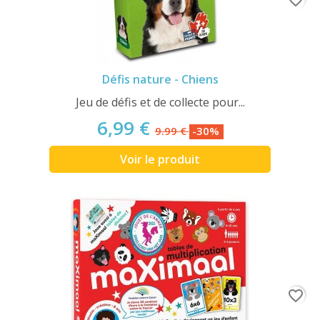
Défis nature - Chiens
Jeu de défis et de collecte pour...
6,99 €
9.99 €
-30%
Voir le produit
favorite_border