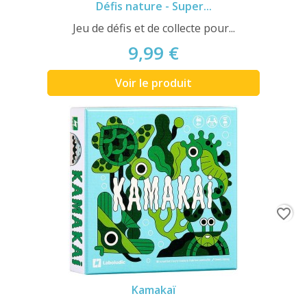
Défis nature - Super...
Jeu de défis et de collecte pour...
9,99 €
Voir le produit
favorite_border
Kamakaï