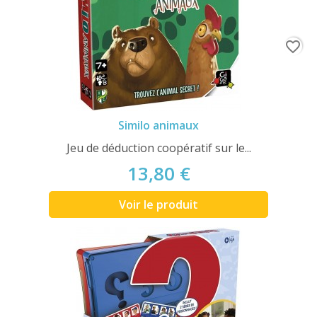
favorite_border
Similo animaux
Jeu de déduction coopératif sur le...
13,80 €
Voir le produit