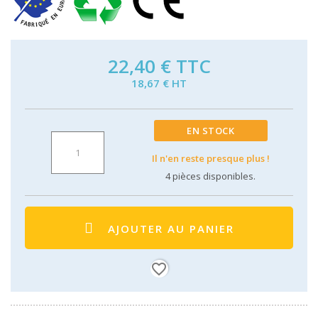
22,40 €
TTC
18,67 € HT
EN STOCK
Il n'en reste presque plus !
4
pièces disponibles.
AJOUTER AU PANIER
favorite_border