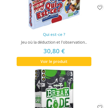
favorite_border
Qui est-ce ?
Jeu où la déduction et l'observation...
30,80 €
Voir le produit
favorite_border