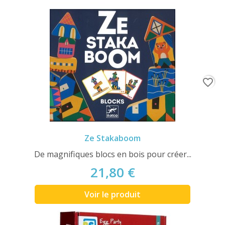
favorite_border
Ze Stakaboom
De magnifiques blocs en bois pour créer...
21,80 €
Voir le produit