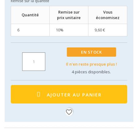
Remise sur la quantité
Remise sur
Vous
Quantité
prix unitaire
économisez
6
10%
9,60 €
EN STOCK
Il n'en reste presque plus !
4
pièces disponibles.
AJOUTER AU PANIER
favorite_border