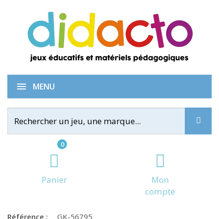
La tour dansante
MENU
0
Panier
Mon
compte
Référence :
GK-56795