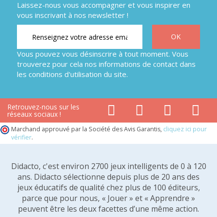
Laissez-nous vous accompagner et vous inspirer en
vous inscrivant à nos newsletter !
Vous pouvez vous désinscrire à tout moment. Vous
trouverez pour cela nos informations de contact dans
les conditions d'utilisation du site.
Retrouvez-nous sur les
réseaux sociaux !
Marchand approuvé par la Société des Avis Garantis,
cliquez ici pour
vérifier
.
Didacto, c'est environ 2700 jeux intelligents de 0 à 120
ans. Didacto sélectionne depuis plus de 20 ans des
jeux éducatifs de qualité chez plus de 100 éditeurs,
parce que pour nous, « Jouer » et « Apprendre »
peuvent être les deux facettes d’une même action.