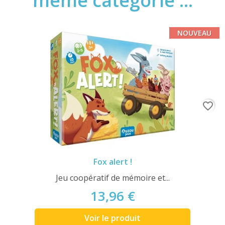
même catégorie ...
NOUVEAU
favorite_border
Fox alert !
Jeu coopératif de mémoire et...
13,96 €
Voir le produit