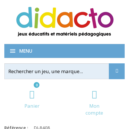
Hop! Hop! Hop!
MENU
0
Panier
Mon
compte
Référence :
DJ-8408