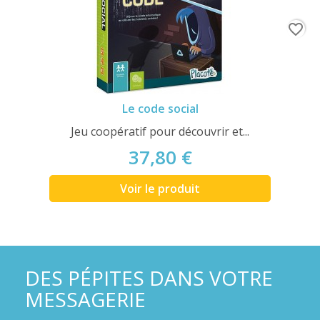
favorite_border
Le code social
Jeu coopératif pour découvrir et...
37,80 €
Voir le produit
DES PÉPITES DANS VOTRE
MESSAGERIE