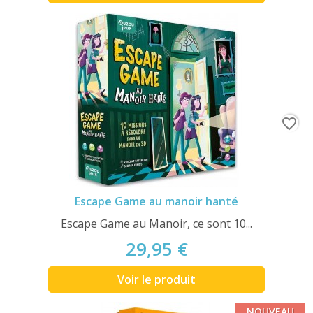
favorite_border
Escape Game au manoir hanté
Escape Game au Manoir, ce sont 10...
29,95 €
Voir le produit
NOUVEAU