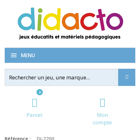
Pass Animo
MENU
0
Panier
Mon
compte
Référence :
DJ-2200