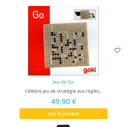
favorite_border
Jeu de Go
Célèbre jeu de stratégie aux règles...
49,90 €
Voir le produit