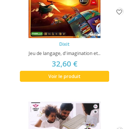
favorite_border
Dixit
Jeu de langage, d'imagination et...
32,60 €
Voir le produit