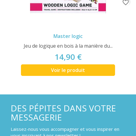
favorite_border
Master logic
Jeu de logique en bois à la manière du...
14,90 €
Voir le produit
DES PÉPITES DANS VOTRE
MESSAGERIE
Laissez-nous vous accompagner et vous inspirer en
vous inscrivant à nos newsletter !