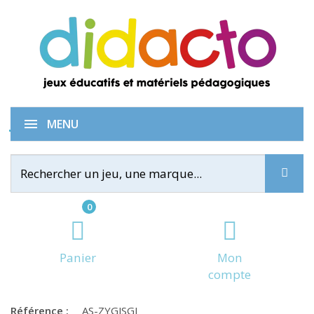
Jungle Speed Giant
MENU
0
Panier
Mon
compte
Référence :
AS-ZYGJSGI