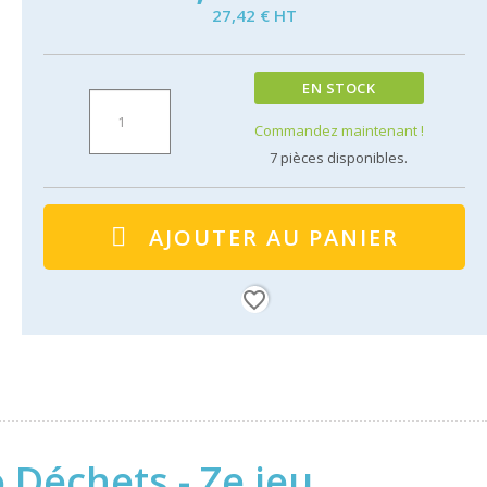
27,42 € HT
EN STOCK
Commandez maintenant !
7
pièces disponibles.
AJOUTER AU PANIER
favorite_border
 Déchets - Ze jeu