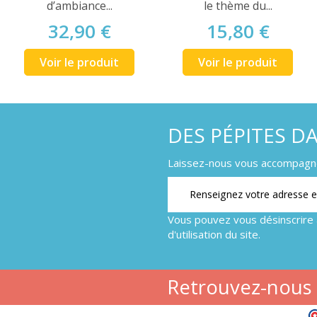
d’ambiance...
le thème du...
32,90 €
15,80 €
Voir le produit
Voir le produit
DES PÉPITES D
Laissez-nous vous accompagner
Vous pouvez vous désinscrire 
d'utilisation du site.
Retrouvez-nous s