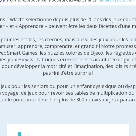
Marchand approuvé par la Société des Avis Garantis,
cliquez ici pour vérifi
 ans. Didacto sélectionne depuis plus de 20 ans des jeux éduca
er » et « Apprendre » peuvent être les deux facettes d’une 
our les écoles, les crèches, mais aussi des jeux pour les lud
amuser, apprendre, comprendre, et grandir ! Notre promesse 
vec Smart Games, les puzzles colorés de Djeco, les réglette
 des jeux Bioviva, fabriqués en France et traitant d’écologi
pour développer la motricité et l’imagination, des loisirs créa
pas fini d’être surpris !
e jeux pour les seniors ou pour un enfant dyslexique ou dysp
e voyage, de jeux pour revoir ses tables de multiplication o
sur le pont pour dénicher plus de 300 nouveaux jeux par an 