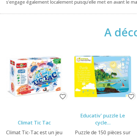
s’engage également localement puisqu’elle met en avant le made
A déco
favorite_border
favorite_border
Educativ' puzzle Le
Climat Tic Tac
cycle...
Climat Tic-Tac est un jeu
Puzzle de 150 pièces sur