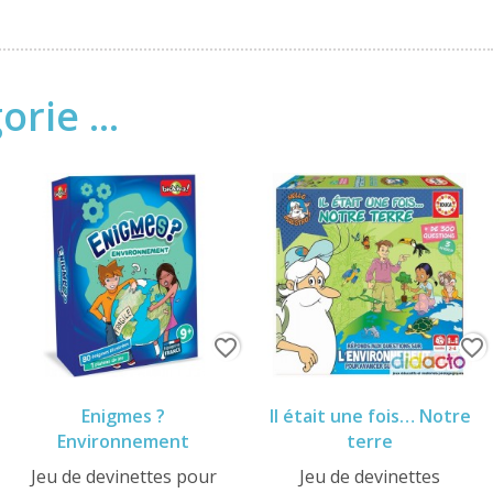
rie ...
favorite_border
favorite_border
Enigmes ?
Il était une fois… Notre
Environnement
terre
Jeu de devinettes pour
Jeu de devinettes