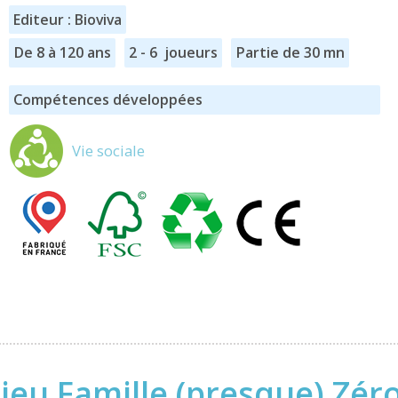
Editeur : Bioviva
De 8 à 120 ans
2 - 6 joueurs
Partie de 30 mn
Compétences développées
Vie sociale
jeu Famille (presque) Zéro